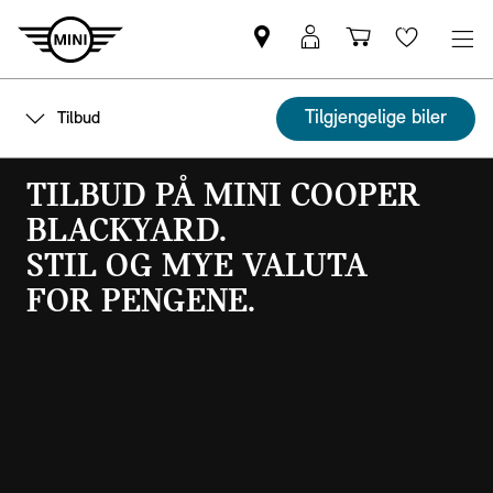
Find
Min
Indkøbskurv
Wishlis
MINI-
MINI-
partner
pålogging
Tilgjengelige biler
Tilbud
TILBUD PÅ MINI COOPER
BLACKYARD.
STIL OG MYE VALUTA
FOR PENGENE.