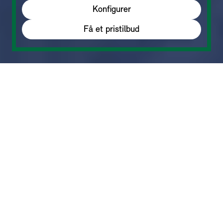
Konfigurer
Få et pristilbud
MINI Countryman C + S ALL4 + JCW ALL4: Drivstofforbruk 5,9–
8,3 l/100 km (WLTP blandet kjøring) CO2 133–187 g/km (WLTP blandet
kjøring). *Bildene kan inneholde ekstrautstyr med pristillegg. Prisen som
angis er inkludert merverdiavgift og andre eventuelt gjeldende avgifter.
Med forbehold om endringer og feil. Prisen kan bli justert av BMW Norge
AS etter avtalens inngåelse for å ta endringer i gjeldende lover og
forskrifter med i beregningen eller på grunn av hendelser som BMW
Norge AS ikke kan styre.