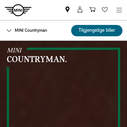
Find
Min
Indkøbskurv
Wishlis
MINI-
MINI-
partner
pålogging
Tilgjengelige biler
MINI Countryman
MINI
COUNTRYMAN.