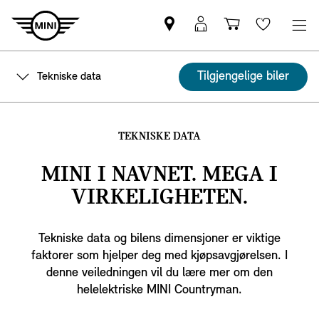
Find
Min
Indkøbskurv
Wishlis
MINI-
MINI-
partner
pålogging
Tilgjengelige biler
Tekniske data
TEKNISKE DATA
MINI I NAVNET. MEGA I
VIRKELIGHETEN.
Tekniske data og bilens dimensjoner er viktige
faktorer som hjelper deg med kjøpsavgjørelsen. I
denne veiledningen vil du lære mer om den
helelektriske MINI Countryman.