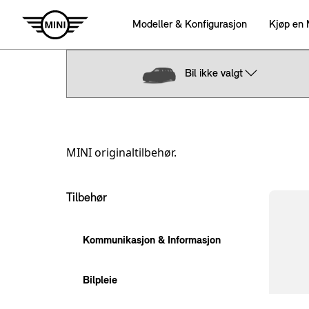
Bil ikke valgt
MINI originaltilbehør.
Sekundær navigasjon
Tilbehør
Kommunikasjon & Informasjon
Bilpleie