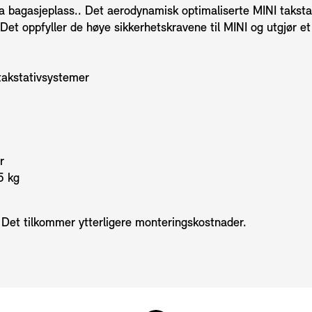
stra bagasjeplass.. Det aerodynamisk optimaliserte MINI takst
Det oppfyller de høye sikkerhetskravene til MINI og utgjør et 
takstativsystemer
r
5 kg
. Det tilkommer ytterligere monteringskostnader.