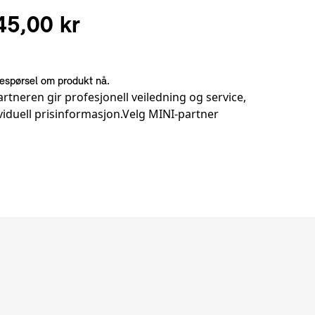
45,00 kr
espørsel om produkt nå.
rtneren gir profesjonell veiledning og service,
viduell prisinformasjon.
Velg MINI-partner
er