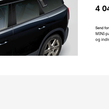
4 0
Send for
MINI-pa
og indi
Fotnot