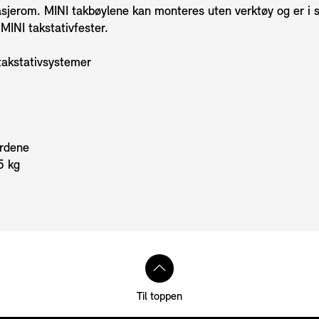
agasjerom. MINI takbøylene kan monteres uten verktøy og er i
 MINI takstativfester.
takstativsystemer
ardene
5 kg