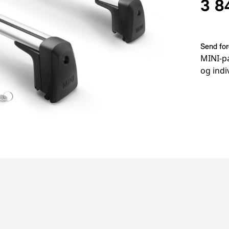
3 8
Send for
MINI-pa
og indi
Fotnot