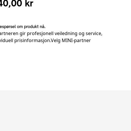
40,00 kr
espørsel om produkt nå.
rtneren gir profesjonell veiledning og service,
viduell prisinformasjon.
Velg MINI-partner
er