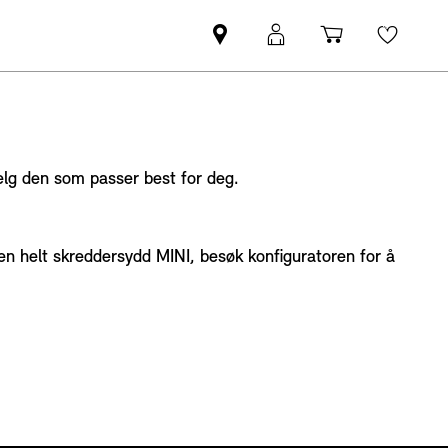
Find
Min
Indkøbskur
Wishli
MINI-
MINI-
partner
pålogging
velg den som passer best for deg.
r en helt skreddersydd MINI, besøk konfiguratoren for å