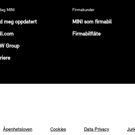
dag MINI
Firmakunder
d meg oppdatert
MINI som firmabil
NI.com
Firmabilflåte
W Group
riere
Åpenhetsloven
Cookies
Data Privacy
Juri